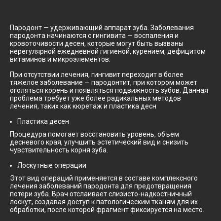
Пародонт — удерживающий аппарат зуба. Заболевания
пародонта начинаются с гингивита — воспаления и
кровоточивости десен, которые могут быть вызваны
нерегулярной ежедневной гигиеной, курением, дефицитом
витаминов и микроэлементов.
При отсутствии лечения, гингивит переходит в более
тяжелое заболевание — пародонтит, при котором может
оголяться корень и появляться подвижность зубов. Данная
проблема требует уже более радикальных методов
лечения, таких как кюретаж и пластика десн
Пластика десен
Процедура помогает восстановить уровень, объем
десневого края, улучшить эстетический вид и снизить
чувствительность корня зуба.
Лоскутные операции
Этот вид операций применяется в составе комплексного
лечения заболеваний пародонта для предотвращения
потери зуба. Врач отслаивает слизисто-надкостничный
лоскут, создавая доступ к патологическим тканям для их
обработки, после которой фрагмент фиксируется на место.