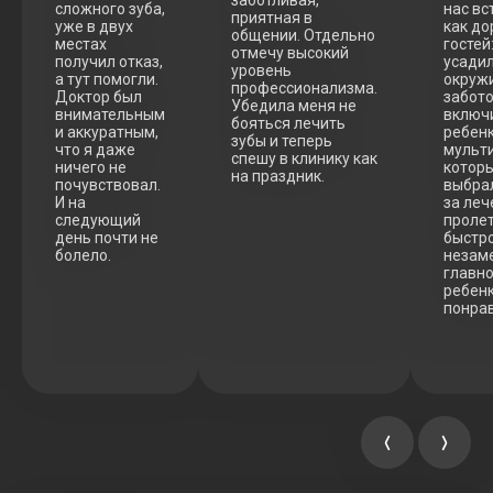
заботливая,
сложного зуба,
нас вс
приятная в
уже в двух
как до
общении. Отдельно
местах
гостей
отмечу высокий
получил отказ,
усадил
уровень
а тут помогли.
окруж
профессионализма.
Доктор был
забото
Убедила меня не
внимательным
включ
бояться лечить
и аккуратным,
ребен
зубы и теперь
что я даже
мульти
спешу в клинику как
ничего не
которы
на праздник.
почувствовал.
выбра
И на
за ле
следующий
проле
день почти не
быстро
болело.
незаме
главн
ребен
понрав