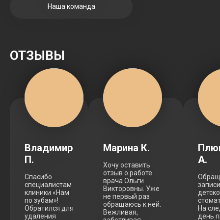
Наша команда
ОТЗЫВЫ
Владимир
Марина К.
Плю
П.
А.
Хочу оставить
отзыв о работе
Спасибо
Обращ
врача Ольги
специалистам
записи
Викторовны. Уже
клиники «Нам
детск
не первый раз
по зубам»!
стомат
обращаюсь к ней.
Обратился для
На сл
Вежливая,
удаления
день п