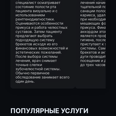
специалист осматривает
лечения начинается
состояние полости рта
тщательной подгото
пациента визуально и с
санации полости рт
использованием
кариеса, удаления н
рентгенодиагностики.
при необходимости,
Оцениваются особенности
мешающих формир
прикуса и работа челюстных
прикуса. Финальны
суставов. Затем пациенту
аккордом этого эта
предлагают выбрать
является професси
подходящую систему
гигиена, после чего
брекетов исходя из его
приступает к устан
финансовых возможностей и
системы. Сама фик
эстетических пожеланий.
брекетов и активи
После выбора системы
дуги проводится за
лечения, врач снимает
посещение и длится
точные слепки
до трех часов.
зубочелюстной системы.
Обычно первичное
обследование занимает всего
один день.
ПОПУЛЯРНЫЕ УСЛУГИ