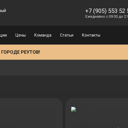
D Тур
Направления
Акции
Цены
Команда
Статьи
Контакты
+7 (905) 553 52 
ный
Ежедневно с 09:00 до 21
ции
Цены
Команда
Статьи
Контакты
 ГОРОДЕ РЕУТОВ!