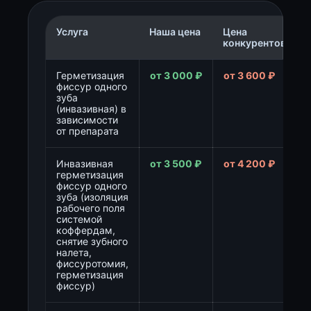
Услуга
Наша цена
Цена
конкурентов
Герметизация
от 3 000 ₽
от 3 600 ₽
фиссур одного
зуба
(инвазивная) в
зависимости
от препарата
Инвазивная
от 3 500 ₽
от 4 200 ₽
герметизация
фиссур одного
зуба (изоляция
рабочего поля
системой
коффердам,
снятие зубного
налета,
фиссуротомия,
герметизация
фиссур)