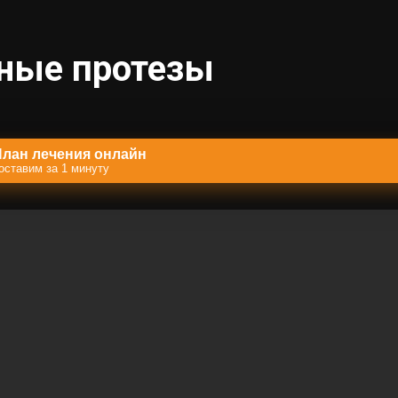
ные протезы
План лечения онлайн
оставим за 1 минуту