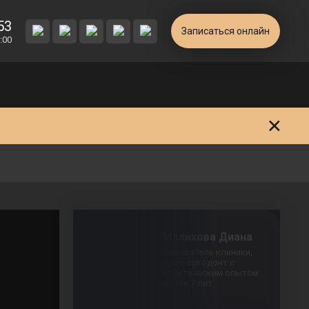
+7 (905) 553 52 53
53
Ежедневно с 09:00 до 21:00
Записаться онлайн
:00
Малихова Диана
Основатель клиники,
врач-ортодонт с
практическим опытом
более 7 лет