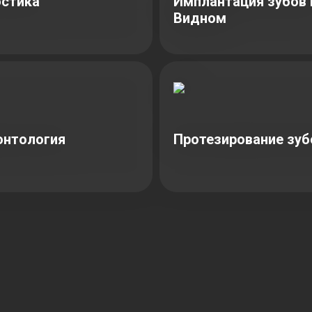
стика
Имплантация зубов 
Видном
онтология
Протезирование зуб