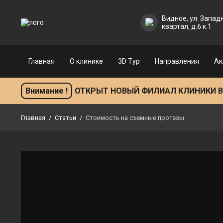
Главная
О клинике
3
Видное, ул. Запад
квартал, д.6 к.1
Главная
О клинике
3D Тур
Направления
Ак
Внимание !
ОТКРЫТ НОВЫЙ ФИЛИАЛ КЛИНИКИ В ГО
Главная
/
Статьи
/
Стоимость на съемные протезы